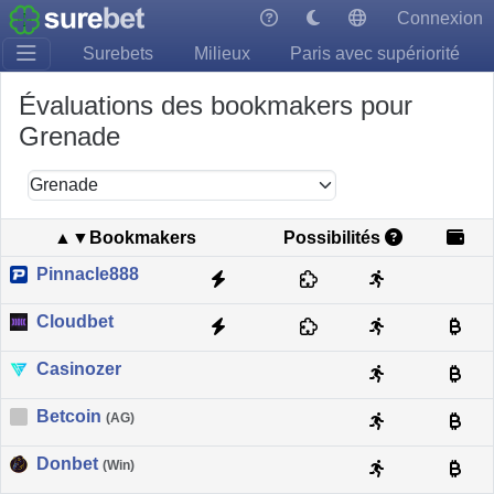
Connexion
Surebets
Milieux
Paris avec supériorité
Évaluations des bookmakers pour
Grenade
Grenade
▲▼Bookmakers
Possibilités
Pinnacle888
Cloudbet
Casinozer
Betcoin
(AG)
Donbet
(Win)