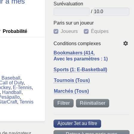
r à mes
Surévaluation
/
Paris sur un joueur
▼
Probabilité
Joueurs
Équipes
Conditions complexes
Bookmakers (414,
Avec les paramètres : 1)
Sports (1: E-Basketball)
,
Baseball
,
Tournois (Tous)
Call of Duty
,
ockey
,
E-Tennis
,
Marchés (Tous)
,
Handball
,
Pesäpallo
,
StarCraft
,
Tennis
Réinitialiser
Ajouter 3et au filtre
 de navigateur