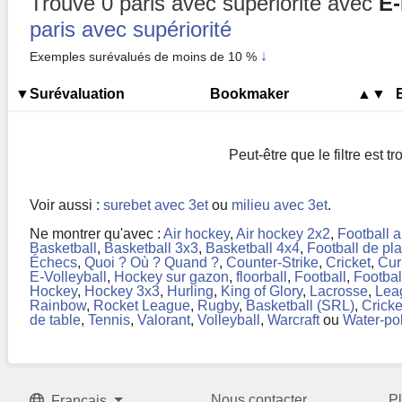
Trouvé 0 paris avec supériorité
avec
E-
paris avec supériorité
↓
Exemples surévalués de moins de 10 %
▼Surévaluation
Bookmaker
▲▼
Peut-être que le filtre est tr
Voir aussi :
surebet avec 3et
ou
milieu avec 3et
.
Ne montrer qu'avec :
Air hockey
,
Air hockey 2x2
,
Football 
Basketball
,
Basketball 3x3
,
Basketball 4x4
,
Football de pl
Échecs
,
Quoi ? Où ? Quand ?
,
Counter-Strike
,
Cricket
,
Cur
E-Volleyball
,
Hockey sur gazon
,
floorball
,
Football
,
Footbal
Hockey
,
Hockey 3x3
,
Hurling
,
King of Glory
,
Lacrosse
,
Lea
Rainbow
,
Rocket League
,
Rugby
,
Basketball (SRL)
,
Cricke
de table
,
Tennis
,
Valorant
,
Volleyball
,
Warcraft
ou
Water-po
Nous contacter
P
Français