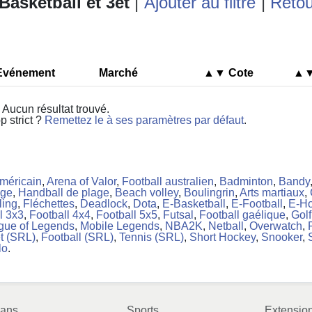
Basketball et 3et
|
Ajouter au filtre
|
Retou
Evénement
Marché
▲▼
Cote
▲
Aucun résultat trouvé.
op strict ?
Remettez le à ses paramètres par défaut
.
américain
,
Arena of Valor
,
Football australien
,
Badminton
,
Bandy
age
,
Handball de plage
,
Beach volley
,
Boulingrin
,
Arts martiaux
,
ling
,
Fléchettes
,
Deadlock
,
Dota
,
E-Basketball
,
E-Football
,
E-H
l 3x3
,
Football 4x4
,
Football 5x5
,
Futsal
,
Football gaélique
,
Golf
gue of Legends
,
Mobile Legends
,
NBA2K
,
Netball
,
Overwatch
,
t (SRL)
,
Football (SRL)
,
Tennis (SRL)
,
Short Hockey
,
Snooker
,
lo
.
lans
Sports
Extension