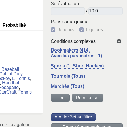
Surévaluation
/
Paris sur un joueur
▼
Probabilité
Joueurs
Équipes
Conditions complexes
Bookmakers (414,
Avec les paramètres : 1)
Sports (1: Short Hockey)
,
Baseball
,
Call of Duty
,
Tournois (Tous)
ockey
,
E-Tennis
,
,
Handball
,
Marchés (Tous)
Pesäpallo
,
StarCraft
,
Tennis
Réinitialiser
Ajouter 3et au filtre
 de navigateur