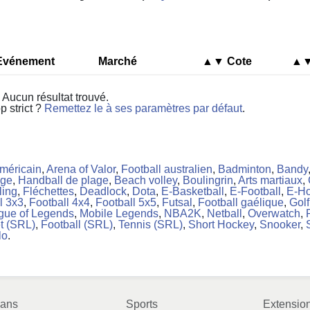
Evénement
Marché
▲▼
Cote
▲
Aucun résultat trouvé.
op strict ?
Remettez le à ses paramètres par défaut
.
américain
,
Arena of Valor
,
Football australien
,
Badminton
,
Bandy
age
,
Handball de plage
,
Beach volley
,
Boulingrin
,
Arts martiaux
,
ling
,
Fléchettes
,
Deadlock
,
Dota
,
E-Basketball
,
E-Football
,
E-H
l 3x3
,
Football 4x4
,
Football 5x5
,
Futsal
,
Football gaélique
,
Golf
gue of Legends
,
Mobile Legends
,
NBA2K
,
Netball
,
Overwatch
,
t (SRL)
,
Football (SRL)
,
Tennis (SRL)
,
Short Hockey
,
Snooker
,
lo
.
lans
Sports
Extension