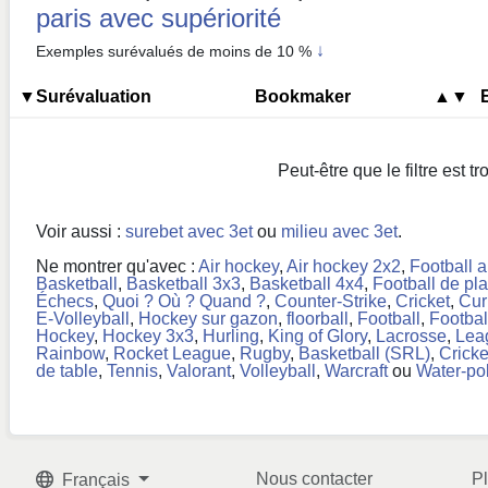
paris avec supériorité
↓
Exemples surévalués de moins de 10 %
▼Surévaluation
Bookmaker
▲▼
Peut-être que le filtre est tr
Voir aussi :
surebet avec 3et
ou
milieu avec 3et
.
Ne montrer qu'avec :
Air hockey
,
Air hockey 2x2
,
Football 
Basketball
,
Basketball 3x3
,
Basketball 4x4
,
Football de pl
Échecs
,
Quoi ? Où ? Quand ?
,
Counter-Strike
,
Cricket
,
Cur
E-Volleyball
,
Hockey sur gazon
,
floorball
,
Football
,
Footbal
Hockey
,
Hockey 3x3
,
Hurling
,
King of Glory
,
Lacrosse
,
Lea
Rainbow
,
Rocket League
,
Rugby
,
Basketball (SRL)
,
Cricke
de table
,
Tennis
,
Valorant
,
Volleyball
,
Warcraft
ou
Water-po
Nous contacter
P
Français