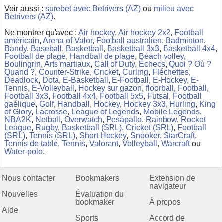
Voir aussi :
surebet avec Betrivers (AZ)
ou
milieu avec
Betrivers (AZ)
.
Ne montrer qu'avec :
Air hockey
,
Air hockey 2x2
,
Football
américain
,
Arena of Valor
,
Football australien
,
Badminton
,
Bandy
,
Baseball
,
Basketball
,
Basketball 3x3
,
Basketball 4x4
,
Football de plage
,
Handball de plage
,
Beach volley
,
Boulingrin
,
Arts martiaux
,
Call of Duty
,
Échecs
,
Quoi ? Où ?
Quand ?
,
Counter-Strike
,
Cricket
,
Curling
,
Fléchettes
,
Deadlock
,
Dota
,
E-Basketball
,
E-Football
,
E-Hockey
,
E-
Tennis
,
E-Volleyball
,
Hockey sur gazon
,
floorball
,
Football
,
Football 3x3
,
Football 4x4
,
Football 5x5
,
Futsal
,
Football
gaélique
,
Golf
,
Handball
,
Hockey
,
Hockey 3x3
,
Hurling
,
King
of Glory
,
Lacrosse
,
League of Legends
,
Mobile Legends
,
NBA2K
,
Netball
,
Overwatch
,
Pesäpallo
,
Rainbow
,
Rocket
League
,
Rugby
,
Basketball (SRL)
,
Cricket (SRL)
,
Football
(SRL)
,
Tennis (SRL)
,
Short Hockey
,
Snooker
,
StarCraft
,
Tennis de table
,
Tennis
,
Valorant
,
Volleyball
,
Warcraft
ou
Water-polo
.
Nous contacter
Bookmakers
Extension de
navigateur
Nouvelles
Évaluation du
bookmaker
À propos
Aide
Sports
Accord de