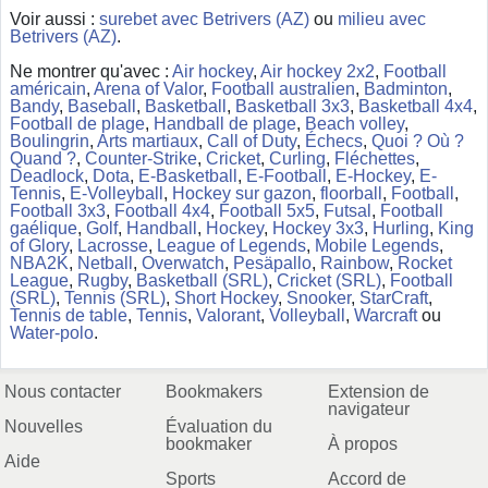
Voir aussi :
surebet avec Betrivers (AZ)
ou
milieu avec
Betrivers (AZ)
.
Ne montrer qu'avec :
Air hockey
,
Air hockey 2x2
,
Football
américain
,
Arena of Valor
,
Football australien
,
Badminton
,
Bandy
,
Baseball
,
Basketball
,
Basketball 3x3
,
Basketball 4x4
,
Football de plage
,
Handball de plage
,
Beach volley
,
Boulingrin
,
Arts martiaux
,
Call of Duty
,
Échecs
,
Quoi ? Où ?
Quand ?
,
Counter-Strike
,
Cricket
,
Curling
,
Fléchettes
,
Deadlock
,
Dota
,
E-Basketball
,
E-Football
,
E-Hockey
,
E-
Tennis
,
E-Volleyball
,
Hockey sur gazon
,
floorball
,
Football
,
Football 3x3
,
Football 4x4
,
Football 5x5
,
Futsal
,
Football
gaélique
,
Golf
,
Handball
,
Hockey
,
Hockey 3x3
,
Hurling
,
King
of Glory
,
Lacrosse
,
League of Legends
,
Mobile Legends
,
NBA2K
,
Netball
,
Overwatch
,
Pesäpallo
,
Rainbow
,
Rocket
League
,
Rugby
,
Basketball (SRL)
,
Cricket (SRL)
,
Football
(SRL)
,
Tennis (SRL)
,
Short Hockey
,
Snooker
,
StarCraft
,
Tennis de table
,
Tennis
,
Valorant
,
Volleyball
,
Warcraft
ou
Water-polo
.
Nous contacter
Bookmakers
Extension de
navigateur
Nouvelles
Évaluation du
bookmaker
À propos
Aide
Sports
Accord de