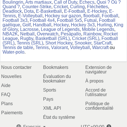
Boulingrin
,
Arts martiaux
,
Call of Duty
,
Échecs
,
Quoi ? Où ?
Quand ?
,
Counter-Strike
,
Cricket
,
Curling
,
Fléchettes
,
Deadlock
,
Dota
,
E-Basketball
,
E-Football
,
E-Hockey
,
E-
Tennis
,
E-Volleyball
,
Hockey sur gazon
,
floorball
,
Football
,
Football 3x3
,
Football 4x4
,
Football 5x5
,
Futsal
,
Football
gaélique
,
Golf
,
Handball
,
Hockey
,
Hockey 3x3
,
Hurling
,
King
of Glory
,
Lacrosse
,
League of Legends
,
Mobile Legends
,
NBA2K
,
Netball
,
Overwatch
,
Pesäpallo
,
Rainbow
,
Rocket
League
,
Rugby
,
Basketball (SRL)
,
Cricket (SRL)
,
Football
(SRL)
,
Tennis (SRL)
,
Short Hockey
,
Snooker
,
StarCraft
,
Tennis de table
,
Tennis
,
Valorant
,
Volleyball
,
Warcraft
ou
Water-polo
.
Nous contacter
Bookmakers
Extension de
navigateur
Nouvelles
Évaluation du
bookmaker
À propos
Aide
Sports
Accord de
FAQ
l'utilisateur
Pays
Plans
Politique de
XML API
confidentialité
Paiements
État du système
Français
UTC+00:00